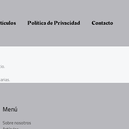
tículos
Política de Privacidad
Contacto
io.
arias.
Menú
Sobre nosotros